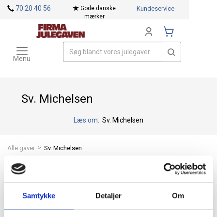
<
70 20 40 56
Gode danske
Kundeservice
mærker
Toggle
Mærker
navigation
Menu
Sv. Michelsen
Læs om:
Sv. Michelsen
>
Alle gaver
Sv. Michelsen
Søgefilter
Samtykke
Detaljer
Om
Eksklusive firmagaver fra Sv. Michelsen Chokolade