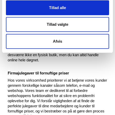
med varierende budgetter ved at tilbyde produkter i
Tillad alle
forskellige prisklasser. Derudover har vi gjort det nemmere
for dig at finde den perfekte gave ved at give dig mulighed
for at søge efter specifikke mærker og produkter, der
Tillad valgte
matcher dine præferencer.
Åbningstider
Afvis
Kontakt os gerne på telefon 7020 4056 mandag til torsdag
mellem 9.00 og 16.00 og fredag fra 9.00 til 14.00. Vi har
desværre ikke en fysisk butik, men du kan altid handle
online hele døgnet.
Firmajulegaver til fornuftige priser
Hos vores virksomhed prioriterer vi at betjene vores kunder
gennem forskellige kanaler såsom telefon, e-mail og
webshop. Vores team er dedikeret til at forbedre
webshoppens funktionalitet for at sikre en problemfri
oplevelse for dig. Vi forstår vigtigheden af at finde de
perfekte julegaver til dine medarbejdere og kunder til
fornuftige priser, og vi bestræber os på at gøre den proces