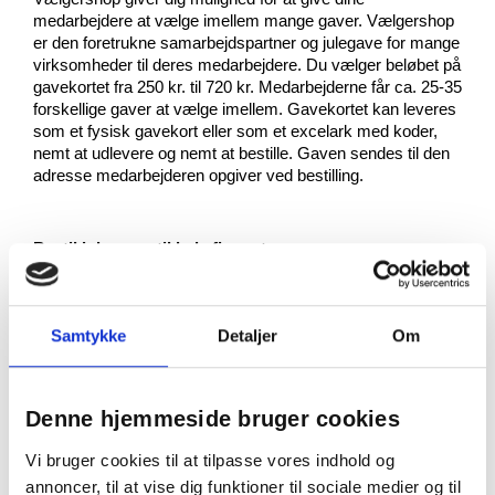
medarbejdere at vælge imellem mange gaver. Vælgershop
er den foretrukne samarbejdspartner og julegave for mange
virksomheder til deres medarbejdere. Du vælger beløbet på
gavekortet fra 250 kr. til 720 kr. Medarbejderne får ca. 25-35
forskellige gaver at vælge imellem. Gavekortet kan leveres
som et fysisk gavekort eller som et excelark med koder,
nemt at udlevere og nemt at bestille. Gaven sendes til den
adresse medarbejderen opgiver ved bestilling.
Bestil julegaver til hele firmaet
Ønsker du selv at stå for at bestille gaver til hele firmaet,
finder du et stort udvalg af kvalitetsgaver. Du vælger
mellem forskellige priskategorier eller se det store udvalg
Samtykke
Detaljer
Om
under Alle gaver. Vælg let de samme gaver til hele firmaet
eller differentier mellem forskellige prisniveauer. Du kan se
minimumsbestilling på hvert produkt. Det er også her du let
kan købe ind til gaver til leverandører, samarbejdspartnere
Denne hjemmeside bruger cookies
og kunder. Bestil et lager af designgaver du kan have
liggende og gør hverdagen lettere, når medarbejderne
Vi bruger cookies til at tilpasse vores indhold og
inviteres til jubilæum etc.
annoncer, til at vise dig funktioner til sociale medier og til