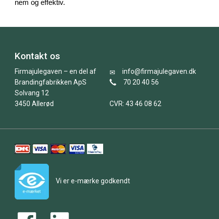
nem og effektiv.
Kontakt os
Firmajulegaven – en del af
info@firmajulegaven.dk
Brandingfabrikken ApS
70 20 40 56
Solvang 12
3450 Allerød
CVR: 43 46 08 62
Vi er e-mærke godkendt