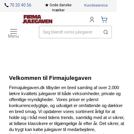
<
70 20 40 56
Gode danske
Kundeservice
mærker
Toggle
Mærker
navigation
Menu
Velkommen til Firmajulegaven
Firmajulegaven.dk tilbyder en bred samling af over 2.000
lækre kvalitets julegaver til både virksomheder, private og
offentlige myndigheder. Vores priser er yderst
konkurrencedygtige, og udvalget er omfattende og dækker
en bred smag. Vi opdaterer vores sortiment årligt for at
holde sig i tråd med tidens trends, samtidig med at vi sikrer,
at tidløse klassikere er tilgængelige år efter år. Det sikrer, at
du trygt kan købe julegaver til medarbejdere,