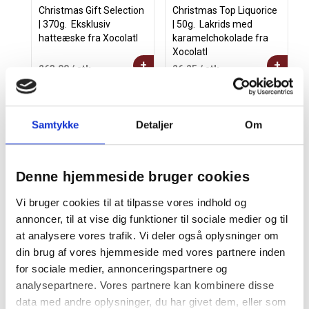
Christmas Gift Selection
Christmas Top Liquorice
| 370g.  Eksklusiv
| 50g.  Lakrids med
hatteæske fra Xocolatl
karamelchokolade fra
Xocolatl
+
+
263,00
/ stk
26,25
/ stk
Samtykke
Detaljer
Om
Julegaver til medarbejdere
På Firmajulegaven.dk finder du et stort udvalg af
Denne hjemmeside bruger cookies
julegaver. Du kan enten selv vælge mellem 1.000 gaver
eller lade medarbejderne frit vælge mellem eksklusive
Vi bruger cookies til at tilpasse vores indhold og
gaver i mange genrer. Du finder her gaver, der passer til
alle typer virksomheder, budgetter og de
annoncer, til at vise dig funktioner til sociale medier og til
personalegrupper I har.
at analysere vores trafik. Vi deler også oplysninger om
Vælg mellem anerkendte designhuse som Georg Jensen,
din brug af vores hjemmeside med vores partnere inden
Kay Bojesen, Holmegaard, Stelton, Normann, Spring
for sociale medier, annonceringspartnere og
Copenhagen, Architectmade, Alfi, Pillivuyt, Morsø, Philips
analysepartnere. Vores partnere kan kombinere disse
m.m. Hvad med lækkerier til den søde tand eller ganen fra
data med andre oplysninger, du har givet dem, eller som
danske brands som Summerbird, Sv. Michelsen, Lakrids