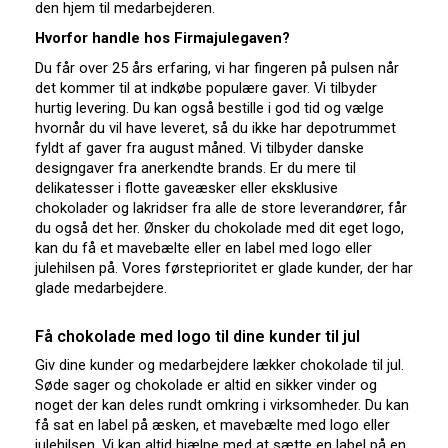
den hjem til medarbejderen.
Hvorfor handle hos Firmajulegaven?
Du får over 25 års erfaring, vi har fingeren på pulsen når
det kommer til at indkøbe populære gaver. Vi tilbyder
hurtig levering. Du kan også bestille i god tid og vælge
hvornår du vil have leveret, så du ikke har depotrummet
fyldt af gaver fra august måned. Vi tilbyder danske
designgaver fra anerkendte brands. Er du mere til
delikatesser i flotte gaveæsker eller eksklusive
chokolader og lakridser fra alle de store leverandører, får
du også det her. Ønsker du chokolade med dit eget logo,
kan du få et mavebælte eller en label med logo eller
julehilsen på. Vores førsteprioritet er glade kunder, der har
glade medarbejdere.
Få chokolade med logo til dine kunder til jul
Giv dine kunder og medarbejdere lækker chokolade til jul.
Søde sager og chokolade er altid en sikker vinder og
noget der kan deles rundt omkring i virksomheder. Du kan
få sat en label på æsken, et mavebælte med logo eller
julehilsen. Vi kan altid hjælpe med at sætte en label på en