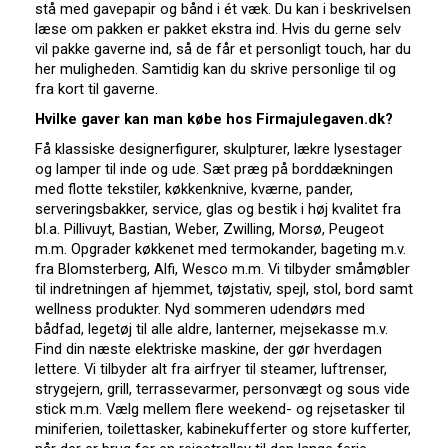
stå med gavepapir og bånd i ét væk. Du kan i beskrivelsen
læse om pakken er pakket ekstra ind. Hvis du gerne selv
vil pakke gaverne ind, så de får et personligt touch, har du
her muligheden. Samtidig kan du skrive personlige til og
fra kort til gaverne.
Hvilke gaver kan man købe hos Firmajulegaven.dk?
Få klassiske designerfigurer, skulpturer, lækre lysestager
og lamper til inde og ude. Sæt præg på borddækningen
med flotte tekstiler, køkkenknive, kværne, pander,
serveringsbakker, service, glas og bestik i høj kvalitet fra
bl.a. Pillivuyt, Bastian, Weber, Zwilling, Morsø, Peugeot
m.m. Opgrader køkkenet med termokander, bageting m.v.
fra Blomsterberg, Alfi, Wesco m.m. Vi tilbyder småmøbler
til indretningen af hjemmet, tøjstativ, spejl, stol, bord samt
wellness produkter. Nyd sommeren udendørs med
bådfad, legetøj til alle aldre, lanterner, mejsekasse m.v.
Find din næste elektriske maskine, der gør hverdagen
lettere. Vi tilbyder alt fra airfryer til steamer, luftrenser,
strygejern, grill, terrassevarmer, personvægt og sous vide
stick m.m. Vælg mellem flere weekend- og rejsetasker til
miniferien, toilettasker, kabinekufferter og store kufferter,