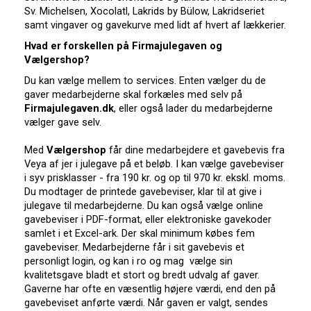
Sv. Michelsen, Xocolatl, Lakrids by Bülow, Lakridseriet
samt vingaver og gavekurve med lidt af hvert af lækkerier.
Hvad er forskellen på Firmajulegaven og
Vælgershop?
Du kan vælge mellem to services. Enten vælger du de
gaver medarbejderne skal forkæles med selv på
Firmajulegaven.dk
, eller også lader du medarbejderne
vælger gave selv.
Med
Vælgershop
får dine medarbejdere et gavebevis fra
Veya af jer i julegave på et beløb. I kan vælge gavebeviser
i syv prisklasser - fra 190 kr. og op til 970 kr. ekskl. moms.
Du modtager de printede gavebeviser, klar til at give i
julegave til medarbejderne. Du kan også vælge online
gavebeviser i PDF-format, eller elektroniske gavekoder
samlet i et Excel-ark. Der skal minimum købes fem
gavebeviser. Medarbejderne får i sit gavebevis et
personligt login, og kan i ro og mag vælge sin
kvalitetsgave bladt et stort og bredt udvalg af gaver.
Gaverne har ofte en væsentlig højere værdi, end den på
gavebeviset anførte værdi. Når gaven er valgt, sendes