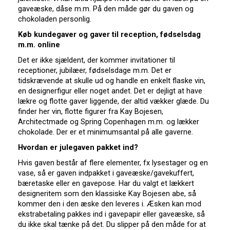
gaveæske, dåse m.m. På den måde gør du gaven og
chokoladen personlig.
Køb kundegaver og gaver til reception, fødselsdag
m.m. online
Det er ikke sjældent, der kommer invitationer til
receptioner, jubilæer, fødselsdage m.m. Det er
tidskrævende at skulle ud og handle en enkelt flaske vin,
en designerfigur eller noget andet. Det er dejligt at have
lækre og flotte gaver liggende, der altid vækker glæde. Du
finder her vin, flotte figurer fra Kay Bojesen,
Architectmade og Spring Copenhagen m.m. og lækker
chokolade. Der er et minimumsantal på alle gaverne.
Hvordan er julegaven pakket ind?
Hvis gaven består af flere elementer, fx lysestager og en
vase, så er gaven indpakket i gaveæske/gavekuffert,
bæretaske eller en gavepose. Har du valgt et lækkert
designeritem som den klassiske Kay Bojesen abe, så
kommer den i den æske den leveres i. Æsken kan mod
ekstrabetaling pakkes ind i gavepapir eller gaveæske, så
du ikke skal tænke på det. Du slipper på den måde for at