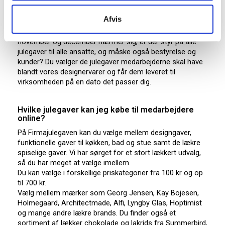
Hvordan fungerer Firmajulegaven.dk?
Afvis
Det er let at købe julegaver til hele firmaet ved få klik. Du
kan sidde i ro og mag i god tid og klare alle juleindkøb. Når
november og december nærmer sig, er der styr på alle
julegaver til alle ansatte, og måske også bestyrelse og
kunder? Du vælger de julegaver medarbejderne skal have
blandt vores designervarer og får dem leveret til
virksomheden på en dato det passer dig.
Hvilke julegaver kan jeg købe til medarbejdere
online?
På Firmajulegaven kan du vælge mellem designgaver,
funktionelle gaver til køkken, bad og stue samt de lækre
spiselige gaver. Vi har sørget for et stort lækkert udvalg,
så du har meget at vælge imellem.
Du kan vælge i forskellige priskategorier fra 100 kr og op
til 700 kr.
Vælg mellem mærker som Georg Jensen, Kay Bojesen,
Holmegaard, Architectmade, Alfi, Lyngby Glas, Hoptimist
og mange andre lækre brands. Du finder også et
sortiment af lækker chokolade og lakrids fra Summerbird,