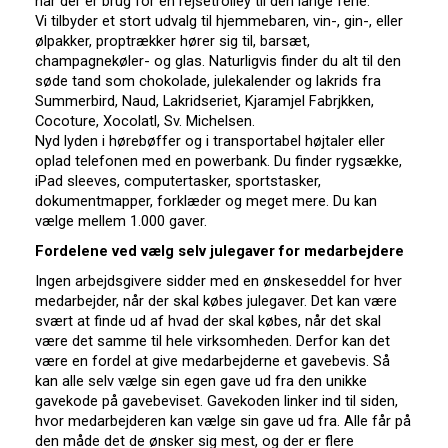
når der er brug for en rejsetrolley til den lange ferie.
Vi tilbyder et stort udvalg til hjemmebaren, vin-, gin-, eller
ølpakker, proptrækker hører sig til, barsæt,
champagnekøler- og glas. Naturligvis finder du alt til den
søde tand som chokolade, julekalender og lakrids fra
Summerbird, Naud, Lakridseriet, Kjaramjel Fabrjkken,
Cocoture, Xocolatl, Sv. Michelsen.
Nyd lyden i hørebøffer og i transportabel højtaler eller
oplad telefonen med en powerbank. Du finder rygsække,
iPad sleeves, computertasker, sportstasker,
dokumentmapper, forklæder og meget mere. Du kan
vælge mellem 1.000 gaver.
Fordelene ved vælg selv julegaver for medarbejdere
Ingen arbejdsgivere sidder med en ønskeseddel for hver
medarbejder, når der skal købes julegaver. Det kan være
svært at finde ud af hvad der skal købes, når det skal
være det samme til hele virksomheden. Derfor kan det
være en fordel at give medarbejderne et gavebevis. Så
kan alle selv vælge sin egen gave ud fra den unikke
gavekode på gavebeviset. Gavekoden linker ind til siden,
hvor medarbejderen kan vælge sin gave ud fra. Alle får på
den måde det de ønsker sig mest, og der er flere