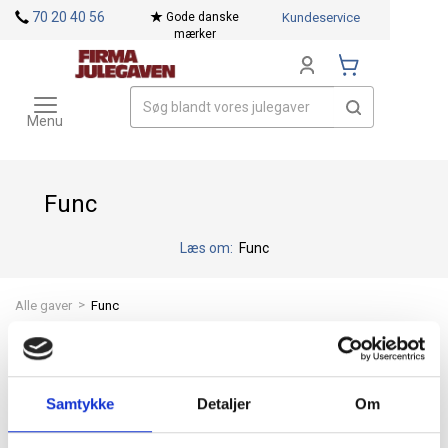
<
70 20 40 56
Gode danske
Kundeservice
mærker
Toggle
Mærker
navigation
Menu
Func
Læs om:
Func
>
Alle gaver
Func
Søgefilter
Samtykke
Detaljer
Om
Giv en Func gavekurv som julegave