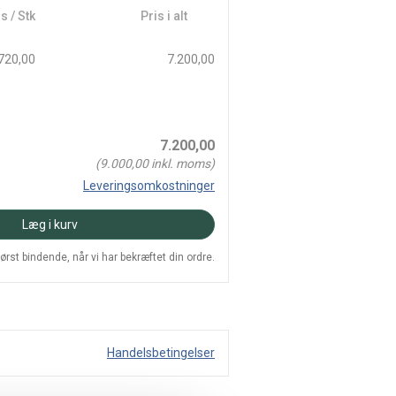
s / Stk
Pris i alt
720,00
7.200,00
7.200,00
(
9.000,00
inkl. moms)
Leveringsomkostninger
Læg i kurv
 først bindende, når vi har bekræftet din ordre.
Handelsbetingelser