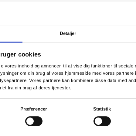
ke 13, skabt til at imponere til jul. 3 fl. Vinai, Valipolicella Ripasso,
ny Reserva, Portugal. 1 fl. Scavi & Ray, Momento D'Oro, Italien. Pakk
for samarbejdet. Bestil i dag og giv en oplevelse, der huskes længe ef
ab til at pleje og styrke relationerne i din virksomhed. Som firmaju
Detaljer
 indsats gennem året. Som kundegave eller julehilsen til samarbejds
har opbygget. En julehilsen til medarbejdere eller kunder med Vinpakk
ruger cookies
se vores indhold og annoncer, til at vise dig funktioner til sociale
oplysninger om din brug af vores hjemmeside med vores partnere i
Andre købte også
ysepartnere. Vores partnere kan kombinere disse data med andr
et fra din brug af deres tjenester.
Præferencer
Statistik