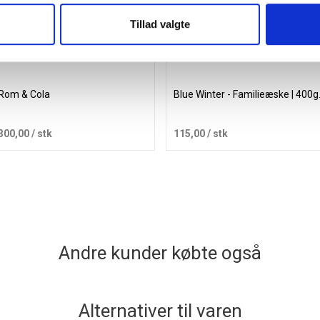
Tillad valgte
Rom & Cola
Blue Winter - Familieæske | 400g
300,00
/ stk
115,00
/ stk
Læg i kurv
Læg i kurv
Andre kunder købte også
Alternativer til varen