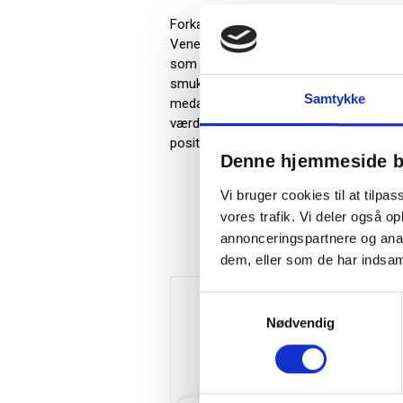
Forkæl modtageren med julekurv som Vinpak
Veneto Italien. 1 fl. Porto Seguro, Taw
som firmagave, julehilsen eller som tak 
smuk julegave, men også et stærkt redsk
Samtykke
medarbejderne og påskønnelse for deres
værdi og respekt for det samarbejde, I 
positiv omtale af din virksomhed.
Denne hjemmeside b
Vi bruger cookies til at tilpas
vores trafik. Vi deler også 
annonceringspartnere og anal
dem, eller som de har indsaml
Samtykkevalg
Nødvendig