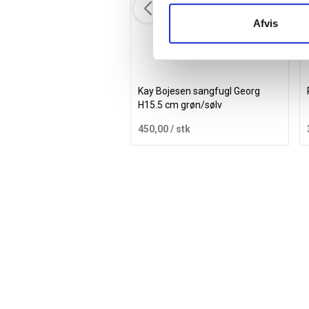
Afvis
Kay Bojesen sangfugl Georg
H15.5 cm grøn/sølv
450,00
/ stk
Læg i kurv