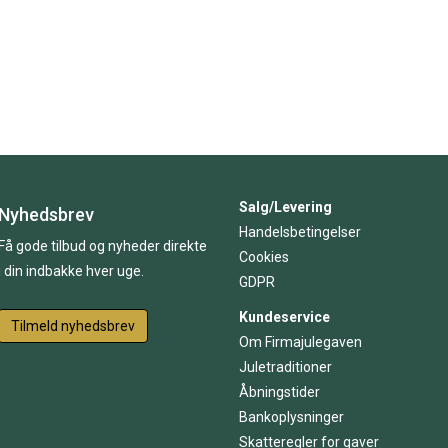
Salg/Levering
Nyhedsbrev
Handelsbetingelser
Få gode tilbud og nyheder direkte
Cookies
i din indbakke hver uge.
GDPR
Kundeservice
Tilmeld nyhedsbrev
Om Firmajulegaven
Juletraditioner
Åbningstider
Bankoplysninger
Skatteregler for gaver