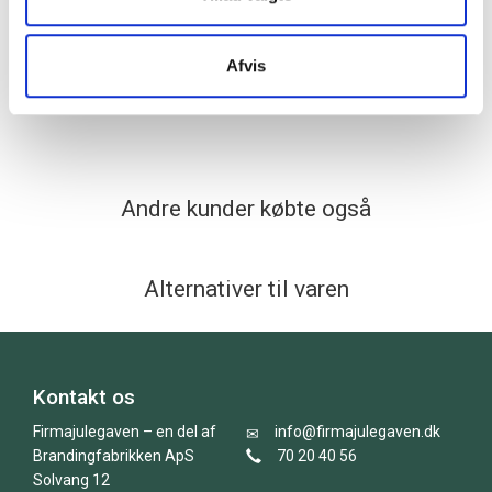
grøn/sølv
+
+
Afvis
450,00
/ stk
300,00
/ stk
4
Andre kunder købte også
Alternativer til varen
Kontakt os
Firmajulegaven – en del af
info@firmajulegaven.dk
Brandingfabrikken ApS
70 20 40 56
Solvang 12