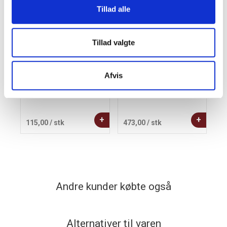
Tillad alle
Tillad valgte
Afvis
Blue Winter -
Kay Bojesen Hest H14
Familieæske | 400g.
cm. bøg
+
+
115,00
/ stk
473,00
/ stk
4
Andre kunder købte også
Alternativer til varen