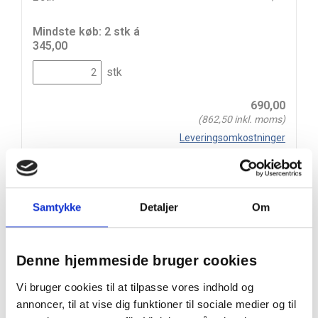
Mindste køb: 2 stk á
345,00
stk
690,00
(
862,50
inkl. moms)
Leveringsomkostninger
Læg i kurv
Din bestilling er først bindende,
Samtykke
Detaljer
Om
når vi har bekræftet din ordre.
Denne hjemmeside bruger cookies
Vi bruger cookies til at tilpasse vores indhold og
På lager
annoncer, til at vise dig funktioner til sociale medier og til