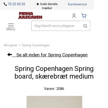
<
70 20 40 56
Gode danske
Kundeservice
mærker
Toggle
Mærker
navigation
Menu
>
Alle gaver
Spring Copenhagen
Se alt inden for Spring Copenhagen
Spring Copenhagen Spring
board, skærebræt medium
Varenr.: 2086