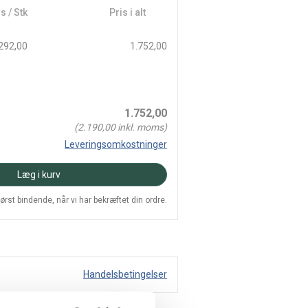
s / Stk
Pris i alt
292,00
1.752,00
1.752,00
(
2.190,00
inkl. moms)
Leveringsomkostninger
Læg i kurv
 først bindende, når vi har bekræftet din ordre.
Handelsbetingelser