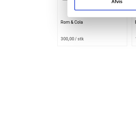
Afvis
Rom & Cola
300,00
/ stk
Læg i kurv