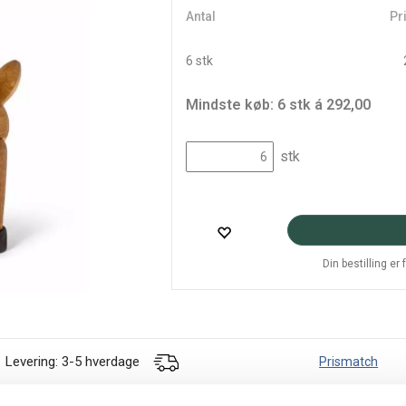
Antal
Pri
6 stk
Mindste køb: 6 stk á 292,00
stk
Din bestilling er
Levering: 3-5 hverdage
Prismatch