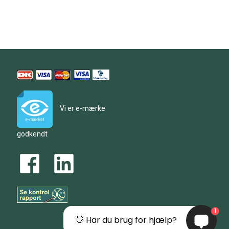
Vi er e-mærke
godkendt
1
👋 Har du brug for hjælp?