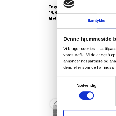
En gave med historie og symbolik - det e
19, B: 8.3, L: 13 (cm), hvilket giver et 
til et varigt minde i både hjem og på ar
Samtykke
Denne hjemmeside b
Vi bruger cookies til at tilpas
vores trafik. Vi deler også 
annonceringspartnere og anal
dem, eller som de har indsaml
Samtykkevalg
Nødvendig