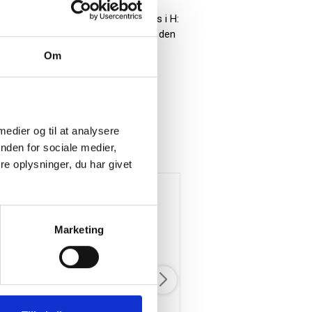
et i egetræ og ahorntræ, og leveres i H:
 er i centrum. Det tidløse design gør den
Om
 medier og til at analysere
nden for sociale medier,
e oplysninger, du har givet
Marketing