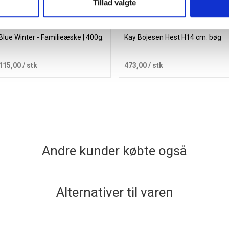
Tillad valgte
Blue Winter - Familieæske | 400g.
Kay Bojesen Hest H14 cm. bøg
115,00
/ stk
473,00
/ stk
Læg i kurv
Læg i kurv
Andre kunder købte også
Alternativer til varen