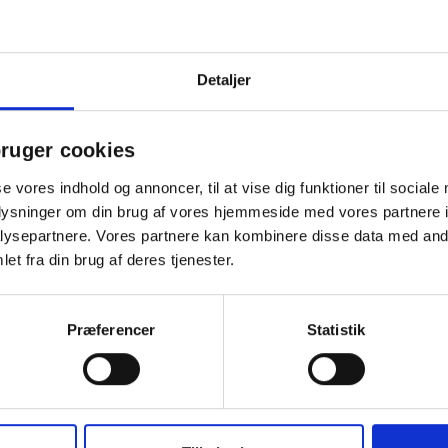
r præcis, hvad Spring Copenhagen Spirit tilbyder. Figuren er fremstill
raffineret udtryk. Velegnet som firmajulegave, hvor kvalitet og omtanke
bejdspladsen.
Detaljer
ruger cookies
se vores indhold og annoncer, til at vise dig funktioner til sociale
Andre købte også
oplysninger om din brug af vores hjemmeside med vores partnere i
ysepartnere. Vores partnere kan kombinere disse data med andr
et fra din brug af deres tjenester.
Præferencer
Statistik