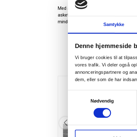
Med Spring Copenhagen Soulmates får du
asketræ, og leveres i H: 7, B: 5, L: 14 (
mindeværdigt. Det tidløse design gør de
Samtykke
Denne hjemmeside b
Vi bruger cookies til at tilpas
vores trafik. Vi deler også 
annonceringspartnere og anal
dem, eller som de har indsaml
Samtykkevalg
Nødvendig