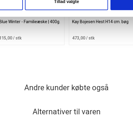
Tillad valgte
Blue Winter - Familieæske | 400g.
Kay Bojesen Hest H14 cm. bøg
115,00
/ stk
473,00
/ stk
Læg i kurv
Læg i kurv
Andre kunder købte også
Alternativer til varen