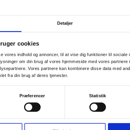
 en firmagave, der både er dekorativ og meningsfuld. Figuren er fr
cm), hvilket giver et raffineret udtryk. Perfekt som receptionsgave, nå
n til et varigt minde i både hjem og på arbejdspladsen.
Detaljer
ruger cookies
se vores indhold og annoncer, til at vise dig funktioner til sociale
Andre købte også
oplysninger om din brug af vores hjemmeside med vores partnere i
ysepartnere. Vores partnere kan kombinere disse data med andr
et fra din brug af deres tjenester.
Præferencer
Statistik