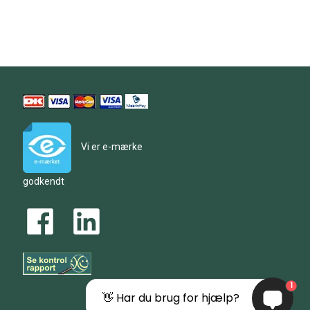
Vi er e-mærke
godkendt
1
👋 Har du brug for hjælp?