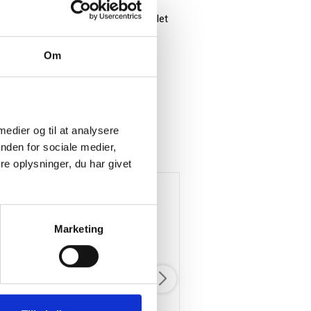
emstillet i egetræ og varmebehandlet
r førstehåndsindtrykket skal være
Om
 medier og til at analysere
nden for sociale medier,
e oplysninger, du har givet
Marketing