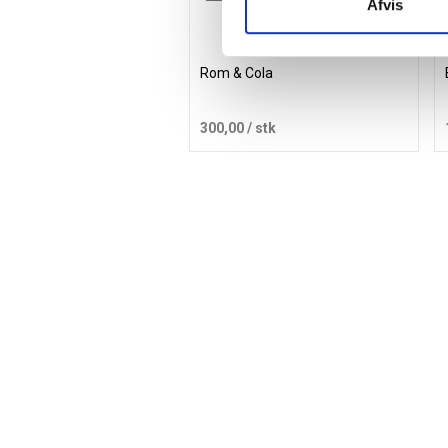
Afvis
Rom & Cola
300,00
/ stk
Læg i kurv