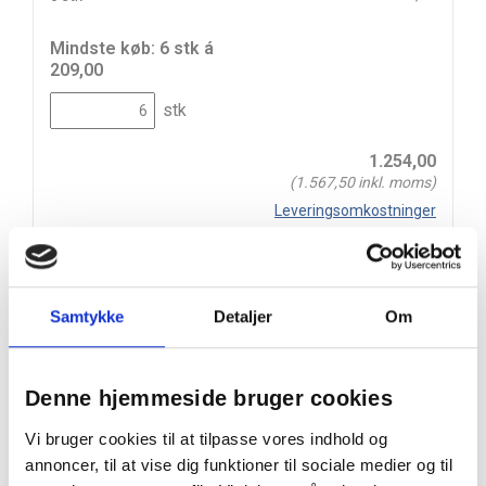
Mindste køb: 6 stk á
209,00
stk
1.254,00
(
1.567,50
inkl. moms)
Leveringsomkostninger
Læg i kurv
Din bestilling er først bindende,
Samtykke
Detaljer
Om
når vi har bekræftet din ordre.
Denne hjemmeside bruger cookies
Vi bruger cookies til at tilpasse vores indhold og
På lager
annoncer, til at vise dig funktioner til sociale medier og til