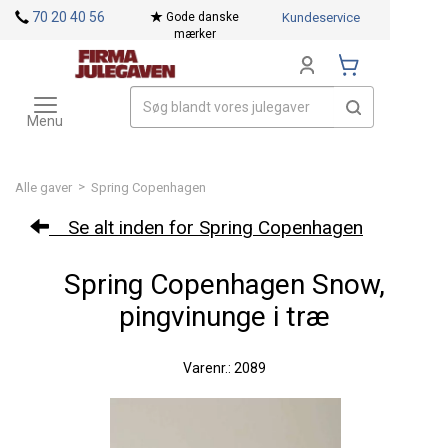
<
70 20 40 56
Gode danske
Kundeservice
mærker
Toggle
Mærker
navigation
Menu
>
Alle gaver
Spring Copenhagen
Se alt inden for Spring Copenhagen
Spring Copenhagen Snow,
pingvinunge i træ
Varenr.: 2089