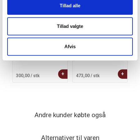
Tillad alle
Tillad valgte
Afvis
Rom & Cola
Kay Bojesen Hest H14
cm. bøg
+
+
300,00
/ stk
473,00
/ stk
1
Andre kunder købte også
Alternativer til varen