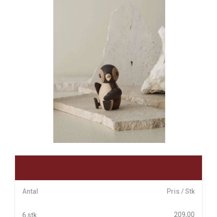
Antal
Pris / Stk
209,00
6 stk