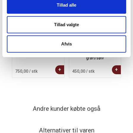
Tillad alle
Tillad valgte
Afvis
Kay Bojesen Abe lille
Kay Bojesen sangfugl
eg/røget eg, H18,5 cm.
Georg H15.5 cm
grøn/sølv
+
+
750,00
/ stk
450,00
/ stk
3
Andre kunder købte også
Alternativer til varen