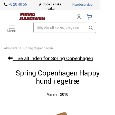
<
70 20 40 56
Gode danske
Kundeservice
mærker
Toggle
Mærker
navigation
Menu
>
Alle gaver
Spring Copenhagen
Se alt inden for Spring Copenhagen
Spring Copenhagen Happy
hund i egetræ
Varenr.: 2010