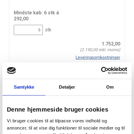
Mindste køb: 6 stk á
292,00
stk
1.752,00
(
2.190,00
inkl. moms)
Leveringsomkostninger
Læg i kurv
Din bestilling er først bindende,
Samtykke
Detaljer
Om
når vi har bekræftet din ordre.
Denne hjemmeside bruger cookies
Vi bruger cookies til at tilpasse vores indhold og
På lager
annoncer, til at vise dig funktioner til sociale medier og til