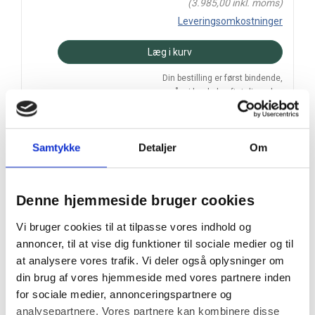
(
3.985,00
inkl. moms)
Leveringsomkostninger
Læg i kurv
Din bestilling er først bindende,
når vi har bekræftet din ordre.
Samtykke
Detaljer
Om
På lager
Denne hjemmeside bruger cookies
Levering: 3-5 hverdage
Vi bruger cookies til at tilpasse vores indhold og
Prismatch
annoncer, til at vise dig funktioner til sociale medier og til
Handelsbetingelser
at analysere vores trafik. Vi deler også oplysninger om
din brug af vores hjemmeside med vores partnere inden
for sociale medier, annonceringspartnere og
Spring Copenhagen Big Happy repræsenterer skandinavisk
analysepartnere. Vores partnere kan kombinere disse