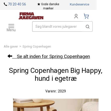
<
70 20 40 56
Gode danske
Kundeservice
mærker
Toggle
Mærker
navigation
Menu
>
Alle gaver
Spring Copenhagen
Se alt inden for Spring Copenhagen
Spring Copenhagen Big Happy,
hund i egetræ
Varenr.: 2029