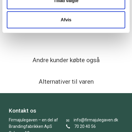
Tillad valgte
eg/røget eg, H18,5 cm.
eg/ahorn, H18,5 cm
Afvis
+
+
750,00
/ stk
750,00
/ stk
4
Andre kunder købte også
Alternativer til varen
Kontakt os
Firmajulegaven – en del af
info@firmajulegaven.dk
Brandingfabrikken ApS
70 20 40 56