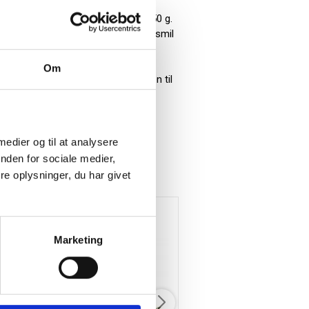
tofpose - guldtryk "God Jul" m/1750 g.
bejdspartnere. En gave, der skaber smil
 redskab til at pleje og styrke
 deres indsats gennem året. Som
Om
bejde, I har opbygget. En julehilsen til
af din virksomhed.
 medier og til at analysere
nden for sociale medier,
e oplysninger, du har givet
Marketing