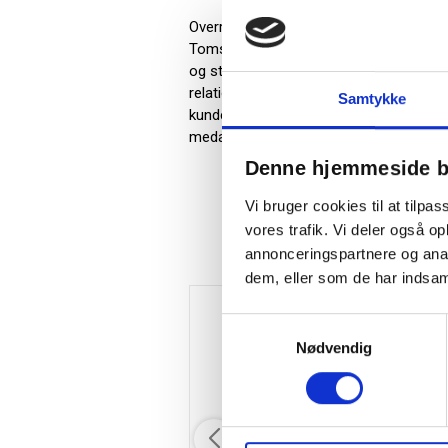
Overrask med 1750 g. Toms Mini Favorit
Toms Mini Favoritter. Mulighed for Priv
og styrker relationer hele julen. 1750 g
relationerne i din virksomhed. Som fi
Samtykke
kundegave eller julehilsen til samarbejd
medarbejdere eller kunder med 1750 g. T
Denne hjemmeside b
Vi bruger cookies til at tilpas
vores trafik. Vi deler også 
annonceringspartnere og anal
dem, eller som de har indsaml
Samtykkevalg
Nødvendig