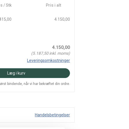
s / Stk
Pris i alt
415,00
4.150,00
4.150,00
(
5.187,50
inkl. moms)
Leveringsomkostninger
Læg i kurv
 først bindende, når vi har bekræftet din ordre.
Handelsbetingelser