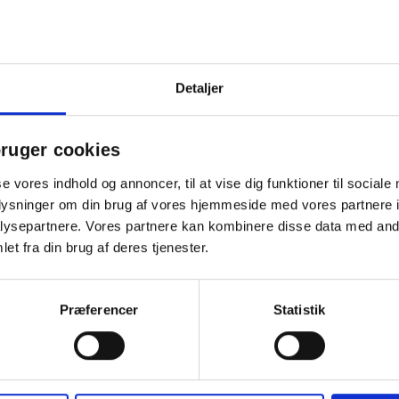
ter, en julegave med fokus på kvalitet og omtanke for miljøet. Rød s
ate Label Denne gave er ideel til både kunder, medarbejdere og samar
. Toms Mini Favoritter er ikke kun en smuk julegave, men også et stærkt
rmajulegave viser den omtanke for medarbejderne og påskønnelse for
Detaljer
spartnere sender den et klart signal om værdi og respekt for det samar
oms Mini Favoritter skaber både glæde, loyalitet og positiv omtale 
ruger cookies
se vores indhold og annoncer, til at vise dig funktioner til sociale
Andre købte også
oplysninger om din brug af vores hjemmeside med vores partnere i
ysepartnere. Vores partnere kan kombinere disse data med andr
et fra din brug af deres tjenester.
Præferencer
Statistik