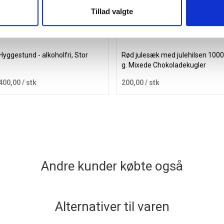
Tillad valgte
Hyggestund - alkoholfri, Stor
Rød julesæk med julehilsen 1000
g. Mixede Chokoladekugler
400,00
/ stk
200,00
/ stk
Læg i kurv
Læg i kurv
Andre kunder købte også
Alternativer til varen