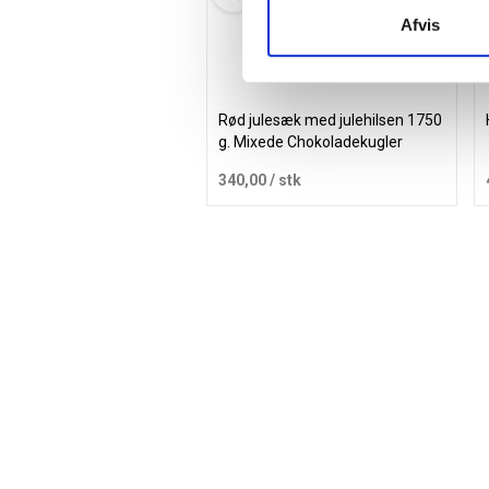
Afvis
Rød julesæk med julehilsen 1750
g. Mixede Chokoladekugler
340,00
/ stk
Læg i kurv