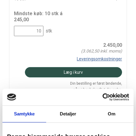
Mindste køb: 10 stk á
245,00
stk
2.450,00
(
3.062,50
inkl. moms)
Leveringsomkostninger
Læg i kurv
Din bestilling er først bindende,
når vi har bekræftet din ordre.
Samtykke
Detaljer
Om
På lager