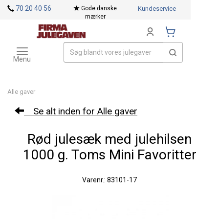
<
70 20 40 56
Gode danske
Kundeservice
mærker
Toggle
Mærker
navigation
Menu
Alle gaver
Se alt inden for Alle gaver
Rød julesæk med julehilsen
1000 g. Toms Mini Favoritter
Varenr.: 83101-17