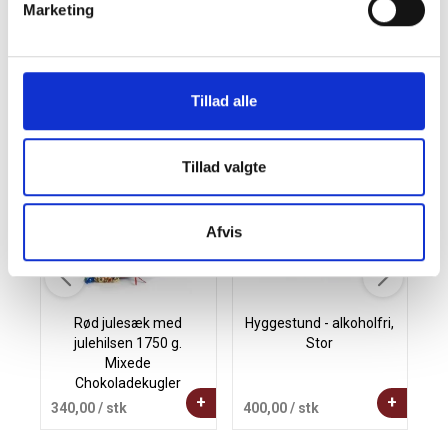
Marketing
glæde, loyalitet og positiv omtale af din virksomhed.
Tillad alle
Andre købte også
Tillad valgte
Afvis
Rød julesæk med
Hyggestund - alkoholfri,
julehilsen 1750 g.
Stor
Mixede
Chokoladekugler
+
+
340,00
/ stk
400,00
/ stk
2