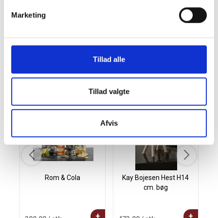
til kunder, medarbejdere eller samarbejdspartnere. Perfekt
til virksomheder der ønsker at styrke relationer og skabe
Marketing
glæde i den travle juletid.
Tillad alle
Andre købte også
Tillad valgte
Afvis
Rom & Cola
Kay Bojesen Hest H14
cm. bøg
+
+