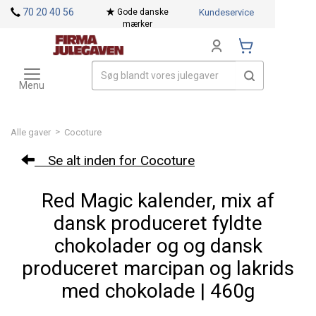
<
70 20 40 56
Gode danske
Kundeservice
mærker
Toggle
Mærker
navigation
Menu
>
Alle gaver
Cocoture
Se alt inden for Cocoture
Red Magic kalender, mix af
dansk produceret fyldte
chokolader og og dansk
produceret marcipan og lakrids
med chokolade | 460g