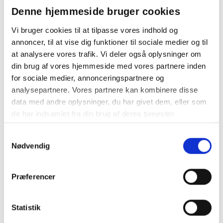
Din bestilling er først bindende,
Denne hjemmeside bruger cookies
når vi har bekræftet din ordre.
Vi bruger cookies til at tilpasse vores indhold og
annoncer, til at vise dig funktioner til sociale medier og til
at analysere vores trafik. Vi deler også oplysninger om
din brug af vores hjemmeside med vores partnere inden
for sociale medier, annonceringspartnere og
På lager
analysepartnere. Vores partnere kan kombinere disse
Levering: 2-5 hverdage
data med andre oplysninger, du har givet dem, eller som
de har indsamlet fra din brug af deres tjenester.
Prismatch
Handelsbetingelser
Samtykkevalg
Nødvendig
460g Red Magic kalender, mix af dansk produceret fyldte
Præferencer
chokolader og og dansk produceret marcipan og lakrids
med chokolade er en oplagt firmagave til jul, hvor kvalitet
og omtanke går hånd i hånd. Med lækre smagsoplevelser
Statistik
og flot emballage bliver dette produkt en elegant julehilsen