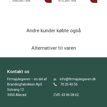
300,00
/ stk
473,00
/ stk
1
Andre kunder købte også
Alternativer til varen
Kontakt os
Firmajulegaven – en del af
info@firmajulegaven.dk
Brandingfabrikken ApS
70 20 40 56
Solvang 12
3450 Allerød
CVR: 43 46 08 62