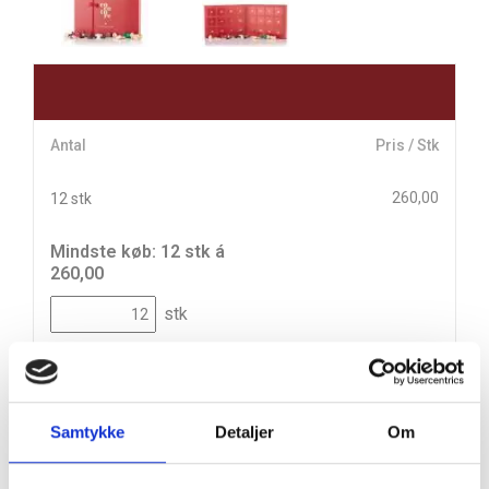
Antal
Pris / Stk
260,00
12 stk
Mindste køb: 12 stk á
260,00
stk
3.120,00
(
3.900,00
inkl. moms)
Leveringsomkostninger
Samtykke
Detaljer
Om
Læg i kurv