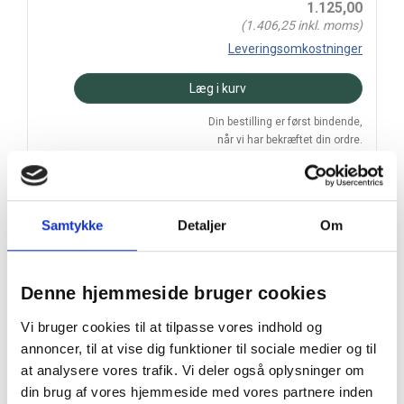
1.125,00
(
1.406,25
inkl. moms)
Leveringsomkostninger
Læg i kurv
Din bestilling er først bindende,
når vi har bekræftet din ordre.
Samtykke
Detaljer
Om
På lager
Levering: 2-5 hverdage
Denne hjemmeside bruger cookies
Prismatch
Vi bruger cookies til at tilpasse vores indhold og
Handelsbetingelser
annoncer, til at vise dig funktioner til sociale medier og til
at analysere vores trafik. Vi deler også oplysninger om
din brug af vores hjemmeside med vores partnere inden