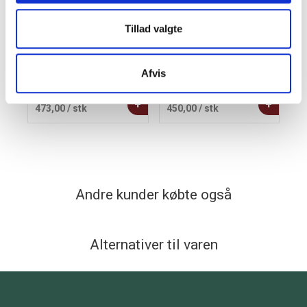
Tillad valgte
Kay Bojesen Hest H14
Kay Bojesen sangfugl
cm. bøg
Georg H15.5 cm
Afvis
grøn/sølv
+
+
473,00
/ stk
450,00
/ stk
1
Andre kunder købte også
Alternativer til varen