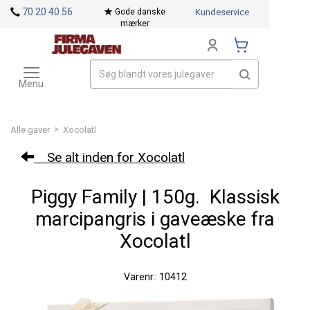
<
70 20 40 56
Gode danske
Kundeservice
mærker
Toggle
Mærker
navigation
Menu
>
Alle gaver
Xocolatl
Se alt inden for Xocolatl
Piggy Family | 150g.  Klassisk
marcipangris i gaveæske fra
Xocolatl
Varenr.: 10412