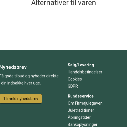
Alternativer til varen
Salg/Levering
Nyhedsbrev
Handelsbetingelser
Få gode tilbud og nyheder direkte
Cookies
i din indbakke hver uge.
GDPR
Kundeservice
Tilmeld nyhedsbrev
Om Firmajulegaven
Juletraditioner
Åbningstider
Bankoplysninger