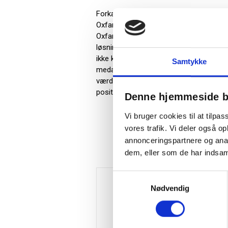
Forkæl modtageren med julegave som Økok
Oxfam Fairtrade - Økologisk Luksuschok
Oxfam Fairtrade - Økologisk Te, 20 Teb
løsning til virksomhedens julegaver og 
ikke kun en smuk julegave, men også et 
Samtykke
medarbejderne og påskønnelse for deres
værdi og respekt for det samarbejde, I 
positiv omtale af din virksomhed.
Denne hjemmeside b
Vi bruger cookies til at tilpas
vores trafik. Vi deler også 
annonceringspartnere og anal
dem, eller som de har indsaml
Samtykkevalg
Nødvendig