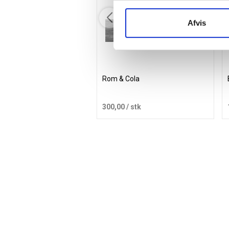
Afvis
Rom & Cola
300,00
/ stk
Læg i kurv