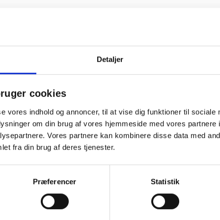
asse 3, skabt til at imponere til jul. 2 fl. Mundo de Yuntero, Organ
olade 178 g.. Organic & Vegan Fudge 80 g.. Oxfam Fairtrade - Økolo
reve. Oxfam Fairtrade - 2 stk. Økologisk Nougatbar 2x30 g.. Pakket 
personlige hilsener. En festlig gestus, der understreger din værdsætt
stærkt redskab til at pleje og styrke relationerne i din virksomhed.
Detaljer
 indsats gennem året. Som kundegave eller julehilsen til samarbejds
har opbygget. En julehilsen til medarbejdere eller kunder med Økokas
ruger cookies
se vores indhold og annoncer, til at vise dig funktioner til sociale
oplysninger om din brug af vores hjemmeside med vores partnere i
Andre købte også
ysepartnere. Vores partnere kan kombinere disse data med andr
et fra din brug af deres tjenester.
Præferencer
Statistik