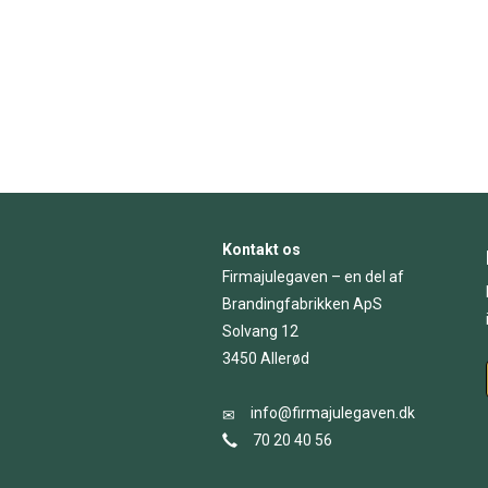
Kontakt os
Firmajulegaven – en del af
Brandingfabrikken ApS
Solvang 12
3450 Allerød
info@firmajulegaven.dk
70 20 40 56