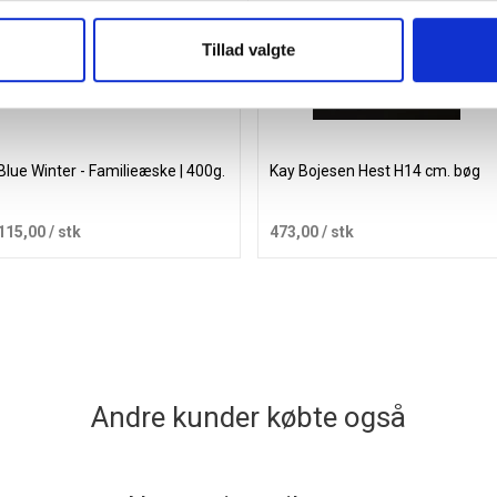
Tillad valgte
Blue Winter - Familieæske | 400g.
Kay Bojesen Hest H14 cm. bøg
115,00
/ stk
473,00
/ stk
Læg i kurv
Læg i kurv
Andre kunder købte også