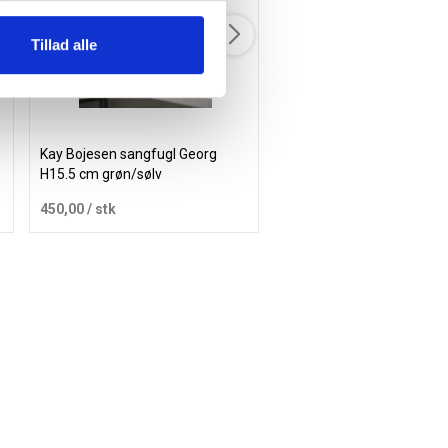
Tillad alle
Kay Bojesen sangfugl Georg
Hvid Sølv - Familieæske | 
H15.5 cm grøn/sølv
450,00
/ stk
115,00
/ stk
Læg i kurv
Læg i 