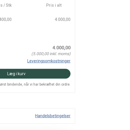
s / Stk
Pris i alt
400,00
4.000,00
4.000,00
(
5.000,00
inkl. moms)
Leveringsomkostninger
Læg i kurv
 først bindende, når vi har bekræftet din ordre.
Handelsbetingelser