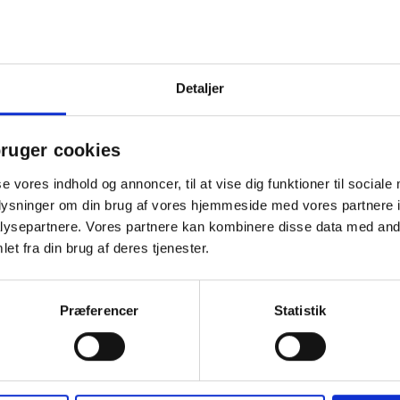
d fokus på kvalitet og omtanke for miljøet. 1 fl. Naud - Alcée Whisky
under, medarbejdere og samarbejdspartnere. Bestil i dag og giv en op
e, men også et stærkt redskab til at pleje og styrke relationerne i d
ønnelse for deres indsats gennem året. Som kundegave eller julehil
Detaljer
 det samarbejde, I har opbygget. En julehilsen til medarbejdere elle
n virksomhed.
ruger cookies
se vores indhold og annoncer, til at vise dig funktioner til sociale
Andre købte også
oplysninger om din brug af vores hjemmeside med vores partnere i
ysepartnere. Vores partnere kan kombinere disse data med andr
et fra din brug af deres tjenester.
Præferencer
Statistik