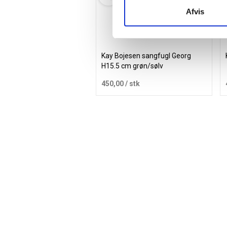
Afvis
Kay Bojesen sangfugl Georg
H15.5 cm grøn/sølv
450,00
/ stk
Læg i kurv