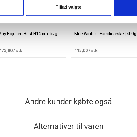
Tillad valgte
Kay Bojesen Hest H14 cm. bøg
Blue Winter - Familieæske | 400g
473,00
/ stk
115,00
/ stk
Læg i kurv
Læg i kurv
Andre kunder købte også
Alternativer til varen