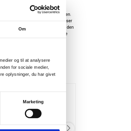
, Single Malt 70 cl.. Pakket i
levelse, der huskes længe efter julen.
in virksomhed. Som firmajulegave viser
sen til samarbejdspartnere sender den
Om
r kunder med Naud Whisky skaber både
 medier og til at analysere
nden for sociale medier,
e oplysninger, du har givet
Marketing