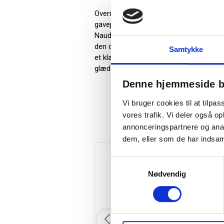
Overrask med Naud Whisky, en julegave me
gavepose Denne gave er ideel til både k
Naud Whisky er ikke kun en smuk julegav
den omtanke for medarbejderne og påsk
Samtykke
et klart signal om værdi og respekt for
glæde, loyalitet og positiv omtale af di
Denne hjemmeside b
Vi bruger cookies til at tilpas
vores trafik. Vi deler også 
annonceringspartnere og anal
dem, eller som de har indsaml
Samtykkevalg
Nødvendig