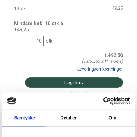
149,25
10 stk
Mindste køb: 10 stk á
149,25
stk
1.492,50
(
1.865,63
inkl. moms)
Leveringsomkostninger
Læg i kurv
Din bestilling er først bindende,
når vi har bekræftet din ordre.
Samtykke
Detaljer
Om