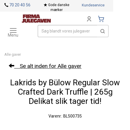
<
70 20 40 56
Gode danske
Kundeservice
mærker
Toggle
Mærker
navigation
Menu
Alle gaver
Se alt inden for Alle gaver
Lakrids by Bülow Regular Slow
Crafted Dark Truffle | 265g
Delikat slik tager tid!
Varenr.: BL500735