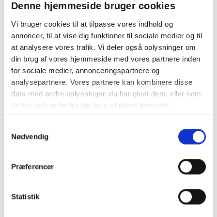
Denne hjemmeside bruger cookies
På lager
Levering: 2-5 hverdage
Vi bruger cookies til at tilpasse vores indhold og
annoncer, til at vise dig funktioner til sociale medier og til
Prismatch
at analysere vores trafik. Vi deler også oplysninger om
Handelsbetingelser
din brug af vores hjemmeside med vores partnere inden
for sociale medier, annonceringspartnere og
analysepartnere. Vores partnere kan kombinere disse
Overrask medarbejdere, kunder eller samarbejdspartnere
data med andre oplysninger, du har givet dem, eller som
med en gave, der udstråler kvalitet og omtanke. DARK
de har indsamlet fra din brug af deres tjenester.
TRUFFLE er en sofistikeret kombination af økologiske
ingredienser, der tilsammen skaber en uforglemmelig
Samtykkevalg
smagsoplevelse. Hver lakridskugle er drageret i et tyndt lag
Nødvendig
mørk chokolade med let frugtige nuancer, efterfulgt af
cremet mælkechokolade og afsluttet med et strejf af fint
Præferencer
kakaopulver. Midt i denne lækre symfoni finder du kernen af
SLOW CRAFTED lakrids, som fuldender oplevelsen og giver
en perfekt balance mellem sødme og dybde. Den stilfulde
Statistik
æske på 265 g gør sig ideelt som en eksklusiv firmagave, til
mødebordet eller receptionen  en luksuriøs detalje, der