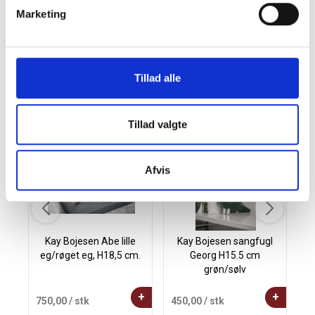
viser, at I værdsætter gode relationer.
Marketing
Butiksværdi kr. 199,-
Tillad alle
Andre købte også
Tillad valgte
Afvis
Kay Bojesen Abe lille
Kay Bojesen sangfugl
eg/røget eg, H18,5 cm.
Georg H15.5 cm
grøn/sølv
+
+
750,00
/ stk
450,00
/ stk
3