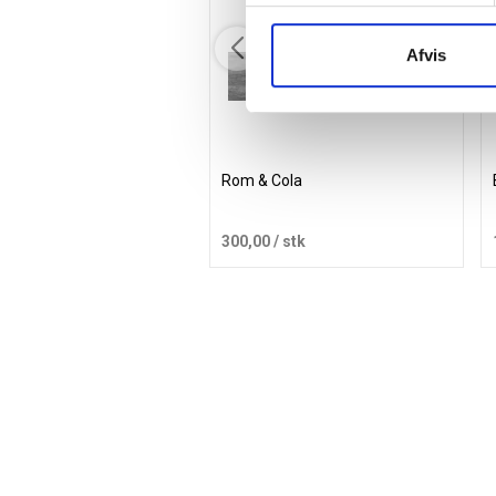
Afvis
Rom & Cola
300,00
/ stk
Læg i kurv