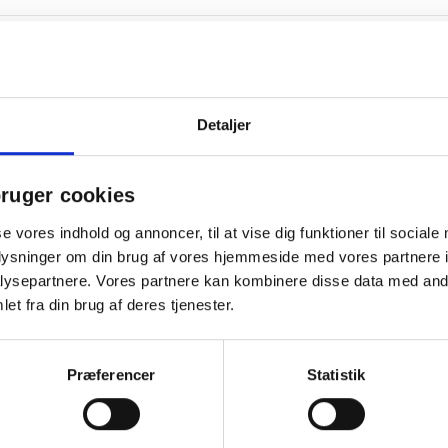
Levering: 2-5 hverdage
Prismatch
og sød smag, så vælg E fra Lakrids by Bülow. Denne generøse dåse er
Detaljer
og prydet med udbrud af lakridspulver.
ruger cookies
se vores indhold og annoncer, til at vise dig funktioner til sociale
oplysninger om din brug af vores hjemmeside med vores partnere i
ysepartnere. Vores partnere kan kombinere disse data med andr
Andre købte også
et fra din brug af deres tjenester.
Præferencer
Statistik