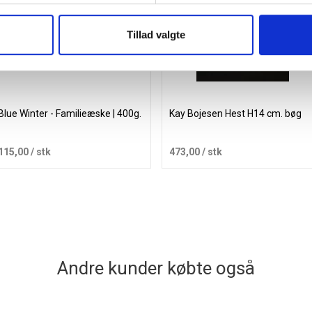
Tillad valgte
Blue Winter - Familieæske | 400g.
Kay Bojesen Hest H14 cm. bøg
115,00
/ stk
473,00
/ stk
Læg i kurv
Læg i kurv
Andre kunder købte også