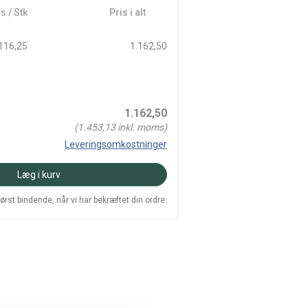
s / Stk
Pris i alt
116,25
1.162,50
1.162,50
(
1.453,13
inkl. moms)
Leveringsomkostninger
Læg i kurv
 først bindende, når vi har bekræftet din ordre.