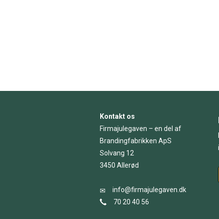
Kontakt os
Firmajulegaven – en del af
Brandingfabrikken ApS
Solvang 12
3450 Allerød
info@firmajulegaven.dk
70 20 40 56