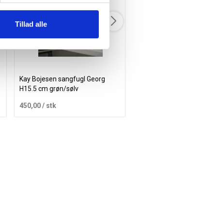
Tillad alle
Kay Bojesen sangfugl Georg
Hvid Sølv - Familieæske | 
H15.5 cm grøn/sølv
450,00
/ stk
115,00
/ stk
Læg i kurv
Læg i 