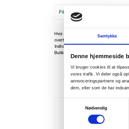
På lager
Hvis du ønsker en kombination af salt 
Samtykke
overtrukket med cremet hvid chokolade 
Indhold: 295 g.
Butiksværdi kr. 140,-
Denne hjemmeside b
Vi bruger cookies til at tilpas
vores trafik. Vi deler også 
annonceringspartnere og anal
dem, eller som de har indsaml
Samtykkevalg
Nødvendig