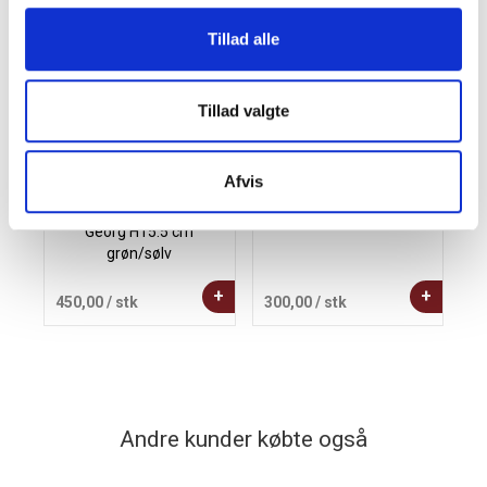
Tillad alle
Tillad valgte
Afvis
Kay Bojesen sangfugl
Rom & Cola
Georg H15.5 cm
e
grøn/sølv
+
+
450,00
/ stk
300,00
/ stk
7
Andre kunder købte også