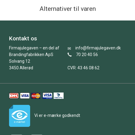
Alternativer til varen
Kontakt os
Firmajulegaven – en del af
info@firmajulegaven.dk
Brandingfabrikken ApS
70 20 40 56
Solvang 12
3450 Allerød
CVR: 43 46 08 62
Vi er e-mærke godkendt