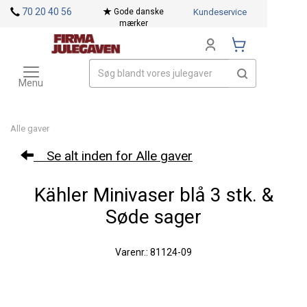
<
70 20 40 56
Gode danske
Kundeservice
mærker
Toggle
Mærker
navigation
Menu
Alle gaver
Se alt inden for Alle gaver
Kähler Minivaser blå 3 stk. &
Søde sager
Varenr.: 81124-09