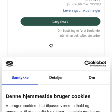
(
3.750,00
inkl. moms)
Leveringsomkostninger
Læg i kurv
Din bestilling er først bindende,
når vi har bekræftet din ordre.
På lager
Levering: 2-5 hverdage
Samtykke
Detaljer
Om
Prismatch
Handelsbetingelser
Denne hjemmeside bruger cookies
Vi bruger cookies til at tilpasse vores indhold og
annoncer, til at vise dig funktioner til sociale medier og til