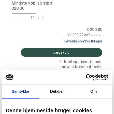
Mindste køb: 10 stk á
320,00
stk
3.200,00
(
4.000,00
inkl. moms)
Leveringsomkostninger
Læg i kurv
Din bestilling er først bindende,
når vi har bekræftet din ordre.
Samtykke
Detaljer
Om
På lager
Levering: 2-5 hverdage
Denne hjemmeside bruger cookies