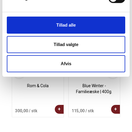
Andre købte også
Tillad alle
Tillad valgte
Afvis
Rom & Cola
Blue Winter -
Familieæske | 400g.
+
+
300,00
/ stk
115,00
/ stk
4