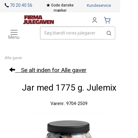
<
70 20 40 56
Gode danske
Kundeservice
mærker
Toggle
Mærker
navigation
Menu
Alle gaver
Se alt inden for Alle gaver
Jar med 1775 g. Julemix
Varenr.: 9704-2509