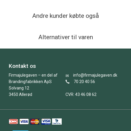
Andre kunder købte også
Alternativer til varen
Kontakt os
Firmajulegaven – en del af
info@firmajulegaven.dk
Brandingfabrikken ApS
70 20 40 56
Solvang 12
3450 Allerød
CVR: 43 46 08 62