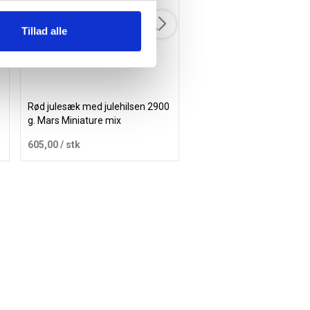
Tillad alle
Rød julesæk med julehilsen 2900
Rød julesæk med julehils
g. Mars Miniature mix
g. Julemix
605,00
/ stk
185,00
/ stk
Læg i kurv
Læg i 