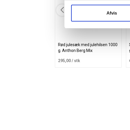
Afvis
Rød julesæk med julehilsen 1000
g. Anthon Berg Mix
295,00
/ stk
Læg i kurv