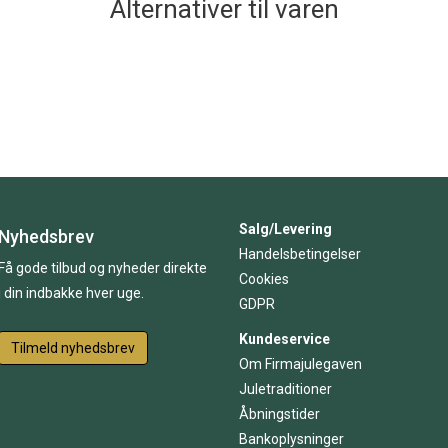
Alternativer til varen
Salg/Levering
Nyhedsbrev
Handelsbetingelser
Få gode tilbud og nyheder direkte
Cookies
i din indbakke hver uge.
GDPR
Kundeservice
Tilmeld nyhedsbrev
Om Firmajulegaven
Juletraditioner
Åbningstider
Bankoplysninger