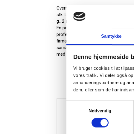
Overrask med Hyggestund - Stor, en jule
stk. Luksuschokolade 100 g.. Lakridsbla
g.. 2 stk. Chokoladerørepinde 2x32 g.. 
En populær løsning til virksomhedens jul
professionelt. Hyggestund - Stor er ikk
Samtykke
firmajulegave viser den omtanke for me
samarbejdspartnere sender den et klart 
med Hyggestund - Stor skaber både glæd
Denne hjemmeside b
Vi bruger cookies til at tilpas
vores trafik. Vi deler også 
annonceringspartnere og anal
dem, eller som de har indsaml
Samtykkevalg
Nødvendig