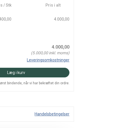
s / Stk
Pris i alt
400,00
4.000,00
4.000,00
(
5.000,00
inkl. moms)
Leveringsomkostninger
Læg i kurv
 først bindende, når vi har bekræftet din ordre.
Handelsbetingelser