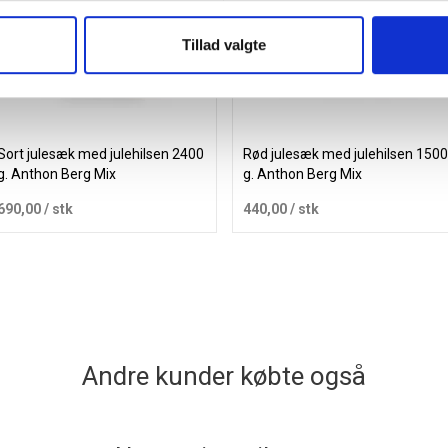
Tillad valgte
Sort julesæk med julehilsen 2400
Rød julesæk med julehilsen 1500
g. Anthon Berg Mix
g. Anthon Berg Mix
690,00
/ stk
440,00
/ stk
Læg i kurv
Læg i kurv
Andre kunder købte også