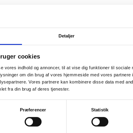
gave med fokus på kvalitet og omtanke for miljøet. 1 fl. Celebracion 
nding 90 g.. Vingummi 90 g.. Chokoladekogler 90 g.. Java kaffe 175 g
Minimarshmallows 90 g.. Brændte mandler 90 g.. 4 stk. Chokoladekugl
egaver og personlige hilsener. Ideel til at vise, at modtageren betyde
e kun en smuk julegave, men også et stærkt redskab til at pleje og st
Detaljer
darbejderne og påskønnelse for deres indsats gennem året. Som kunde
signal om værdi og respekt for det samarbejde, I har opbygget. En jul
e, loyalitet og positiv omtale af din virksomhed.
ruger cookies
se vores indhold og annoncer, til at vise dig funktioner til sociale
oplysninger om din brug af vores hjemmeside med vores partnere i
Andre købte også
ysepartnere. Vores partnere kan kombinere disse data med andr
et fra din brug af deres tjenester.
Præferencer
Statistik