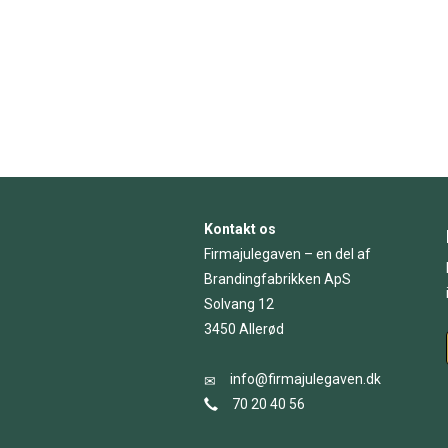
Kontakt os
Firmajulegaven – en del af
Brandingfabrikken ApS
Solvang 12
3450 Allerød
info@firmajulegaven.dk
70 20 40 56