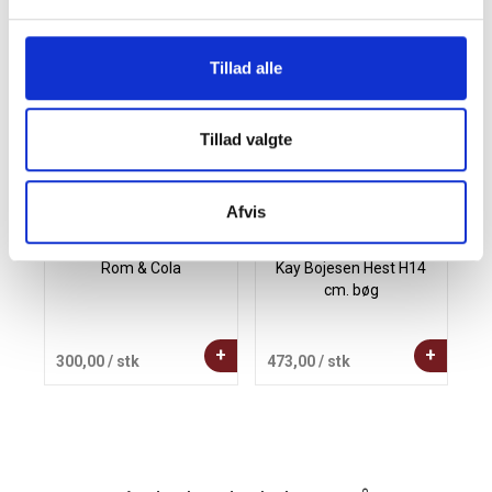
Andre købte også
Tillad alle
Tillad valgte
Afvis
Rom & Cola
Kay Bojesen Hest H14
cm. bøg
+
+
300,00
/ stk
473,00
/ stk
4