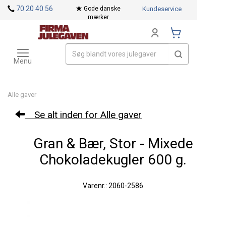
<
70 20 40 56
Gode danske
Kundeservice
mærker
Toggle
Mærker
navigation
Menu
Alle gaver
Se alt inden for Alle gaver
Gran & Bær, Stor - Mixede
Chokoladekugler 600 g.
Varenr.: 2060-2586