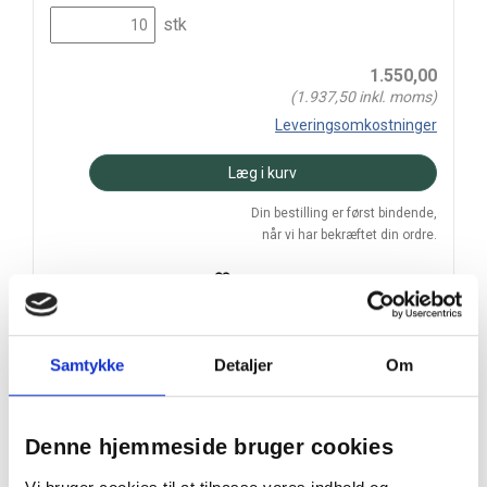
stk
1.550,00
(
1.937,50
inkl. moms)
Leveringsomkostninger
Læg i kurv
Din bestilling er først bindende,
når vi har bekræftet din ordre.
Samtykke
Detaljer
Om
På lager
Levering: 2-5 hverdage
Denne hjemmeside bruger cookies
Prismatch
Handelsbetingelser