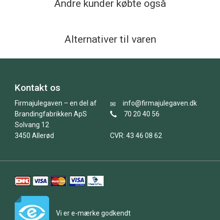
Andre kunder købte også
Alternativer til varen
Kontakt os
Firmajulegaven – en del af
info@firmajulegaven.dk
Brandingfabrikken ApS
70 20 40 56
Solvang 12
3450 Allerød
CVR: 43 46 08 62
Vi er e-mærke godkendt