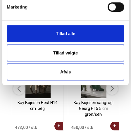
samarbejde, I har opbygget. En julehilsen til medarbejdere
Marketing
eller kunder med Giga GT pakke - Tareq Taylor skaber både
glæde, loyalitet og positiv omtale af din virksomhed.
Tillad alle
Andre købte også
Tillad valgte
Afvis
Kay Bojesen Hest H14
Kay Bojesen sangfugl
cm. bøg
Georg H15.5 cm
grøn/sølv
+
+
473,00
/ stk
450,00
/ stk
1