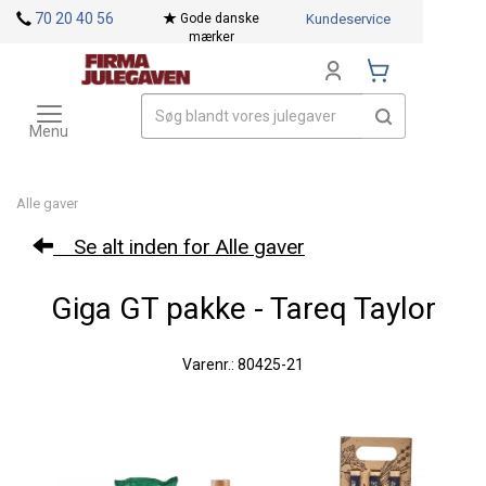
<
70 20 40 56
Gode danske
Kundeservice
mærker
Toggle
Mærker
navigation
Menu
Alle gaver
Se alt inden for Alle gaver
Giga GT pakke - Tareq Taylor
Varenr.: 80425-21