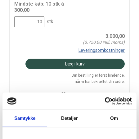
Mindste køb: 10 stk á
300,00
stk
3.000,00
(
3.750,00
inkl. moms)
Leveringsomkostninger
Læg i kurv
Din bestilling er først bindende,
når vi har bekræftet din ordre.
Samtykke
Detaljer
Om
På lager
Levering: 2-5 hverdage