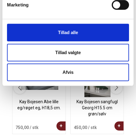
også i stor skala. En sikker favorit som firmajulegave,
Marketing
personalegave eller kundegave.
Tillad alle
Andre købte også
Tillad valgte
Afvis
Kay Bojesen Abe lille
Kay Bojesen sangfugl
eg/røget eg, H18,5 cm.
Georg H15.5 cm
grøn/sølv
+
+
750,00
/ stk
450,00
/ stk
3