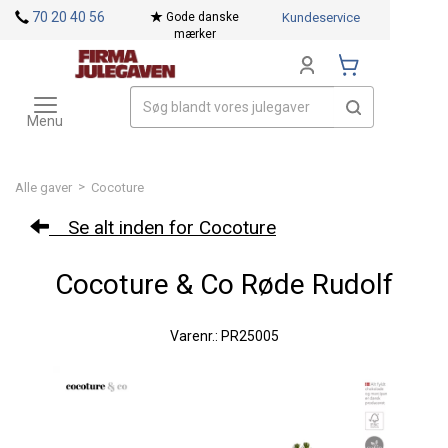
<
70 20 40 56
Gode danske
Kundeservice
mærker
Toggle
Mærker
navigation
Menu
>
Alle gaver
Cocoture
Se alt inden for Cocoture
Cocoture & Co Røde Rudolf
Varenr.: PR25005