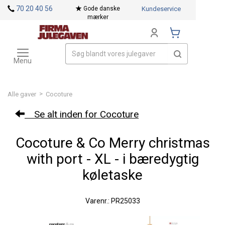
<
70 20 40 56
Gode danske
Kundeservice
mærker
Toggle
Mærker
navigation
Menu
>
Alle gaver
Cocoture
Se alt inden for Cocoture
Cocoture & Co Merry christmas
with port - XL - i bæredygtig
køletaske
Varenr.: PR25033