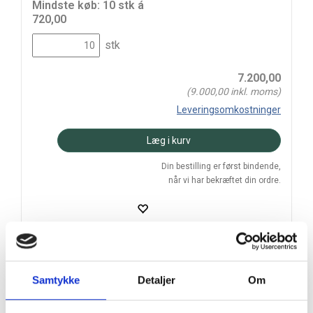
Mindste køb: 10 stk á
720,00
stk
7.200,00
(
9.000,00
inkl. moms)
Leveringsomkostninger
Læg i kurv
Din bestilling er først bindende,
når vi har bekræftet din ordre.
På lager
Samtykke
Detaljer
Om
Levering: 2-5 hverdage