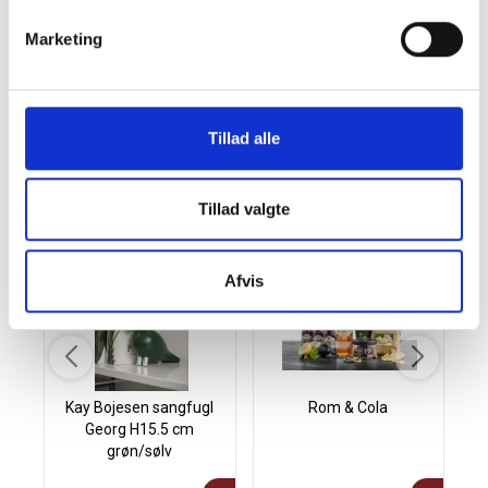
bestiller til mange. Vi tilbyder logolabel eller kort med hilsen,
nem håndtering af adresser og fleksibel levering  så
Marketing
indkøbet er lige til at gå til. En sikker favorit som
firmajulegave, personalegave eller kundegave.
Tillad alle
Andre købte også
Tillad valgte
Afvis
Kay Bojesen sangfugl
Rom & Cola
Georg H15.5 cm
grøn/sølv