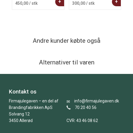
+
+
450,00
/ stk
300,00
/ stk
1
Andre kunder købte også
Alternativer til varen
Kontakt os
Firmajulegaven – en del af
info@firmajulegaven.dk
Brandingfabrikken ApS
70 20 40 56
Solvang 12
3450 Allerød
CVR: 43 46 08 62