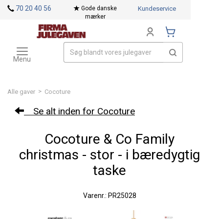
<
70 20 40 56
Gode danske
Kundeservice
mærker
Toggle
Mærker
navigation
Menu
>
Alle gaver
Cocoture
Se alt inden for Cocoture
Cocoture & Co Family
christmas - stor - i bæredygtig
taske
Varenr.: PR25028