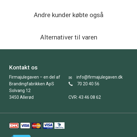
Andre kunder købte også
Alternativer til varen
Kontakt os
Firmajulegaven – en del af
info@firmajulegaven.dk
Brandingfabrikken ApS
70 20 40 56
Solvang 12
3450 Allerød
CVR: 43 46 08 62