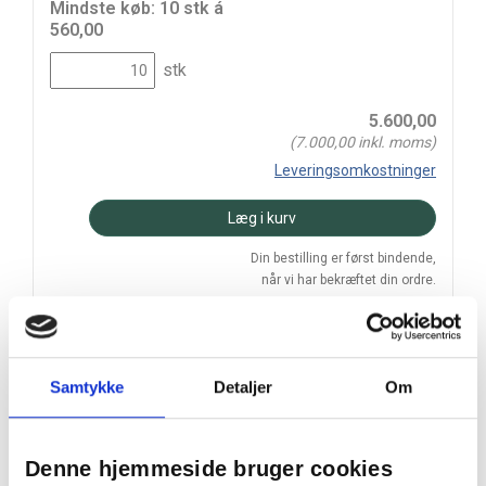
Mindste køb: 10 stk á
560,00
stk
5.600,00
(
7.000,00
inkl. moms)
Leveringsomkostninger
Læg i kurv
Din bestilling er først bindende,
når vi har bekræftet din ordre.
Samtykke
Detaljer
Om
På lager
Levering: 2-5 hverdage
Denne hjemmeside bruger cookies