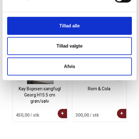
Andre købte også
Tillad alle
Tillad valgte
Afvis
Kay Bojesen sangfugl
Rom & Cola
Georg H15.5 cm
grøn/sølv
+
+
450,00
/ stk
300,00
/ stk
4