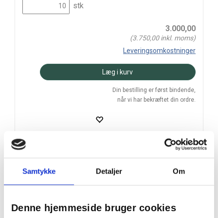
stk
3.000,00
(
3.750,00
inkl. moms)
Leveringsomkostninger
Læg i kurv
Din bestilling er først bindende,
når vi har bekræftet din ordre.
På lager
Samtykke
Detaljer
Om
Levering: 2-5 hverdage
Prismatch
Denne hjemmeside bruger cookies
Handelsbetingelser