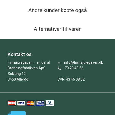
Andre kunder købte også
Alternativer til varen
Kontakt os
Firmajulegaven – en del af
info@firmajulegaven.dk
Brandingfabrikken ApS
70 20 40 56
Solvang 12
3450 Allerød
CVR: 43 46 08 62