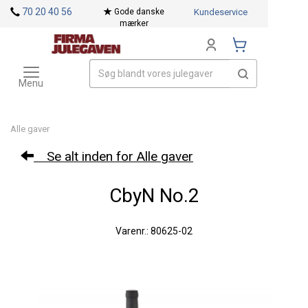
<
70 20 40 56
Gode danske
Kundeservice
mærker
Toggle
Mærker
navigation
Menu
Alle gaver
Se alt inden for Alle gaver
CbyN No.2
Varenr.: 80625-02