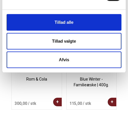
Andre købte også
Tillad alle
Tillad valgte
Afvis
Rom & Cola
Blue Winter -
Familieæske | 400g.
+
+
300,00
/ stk
115,00
/ stk
4