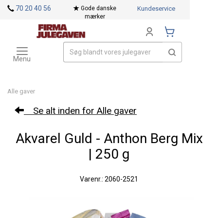
<
70 20 40 56
Gode danske
Kundeservice
mærker
Toggle
Mærker
navigation
Menu
Alle gaver
Se alt inden for Alle gaver
Akvarel Guld - Anthon Berg Mix
| 250 g
Varenr.: 2060-2521