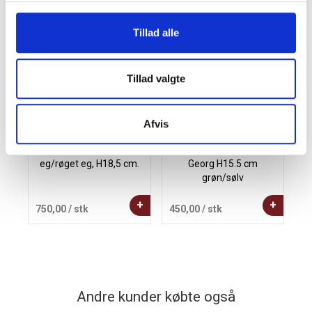
Andre købte også
Tillad alle
Tillad valgte
Afvis
Kay Bojesen Abe lille
Kay Bojesen sangfugl
eg/røget eg, H18,5 cm.
Georg H15.5 cm
grøn/sølv
+
+
750,00
/ stk
450,00
/ stk
3
Andre kunder købte også