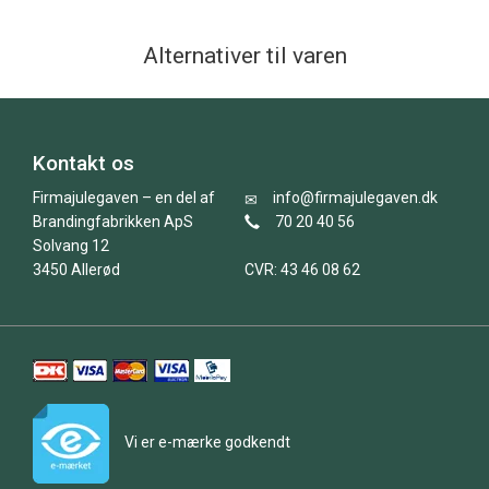
Alternativer til varen
Kontakt os
Firmajulegaven – en del af
info@firmajulegaven.dk
Brandingfabrikken ApS
70 20 40 56
Solvang 12
3450 Allerød
CVR: 43 46 08 62
Vi er e-mærke godkendt