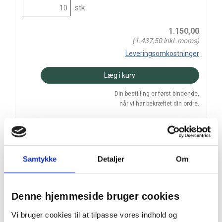
stk
1.150,00
(
1.437,50
inkl. moms)
Leveringsomkostninger
Læg i kurv
Din bestilling er først bindende,
når vi har bekræftet din ordre.
Samtykke
Detaljer
Om
På lager
Levering: 2-5 hverdage
Denne hjemmeside bruger cookies
Prismatch
Vi bruger cookies til at tilpasse vores indhold og
Handelsbetingelser